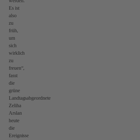
werden.
Es ist
also
zu
früh,
um
sich
wirklich
zu
freuen“,
fasst
die
grüne
Landtagsabgeordnete
Zeliha
Arslan
heute
die
Ereignisse