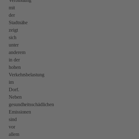
Verbindung
mit
der
Stadtnähe
zeigt
sich
unter
anderem
in der
hohen
Verkehrsbelastung
im
Dorf.
Neben
gesundheitsschädlichen
Emissionen
sind
vor
allem