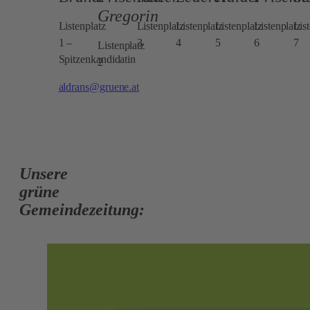
Gregorin
Listenplatz
Listenplatz
Listenplatz
Listenplatz
Listenplatz
Lis
1 –
3
4
5
6
7
Listenplatz
Spitzenkandidatin
2
aldrans@gruene.at
Unsere
grüne
Gemeindezeitung: