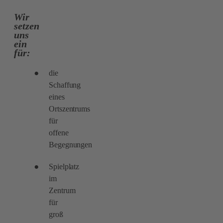
Wir
setzen
uns
ein
für:
die
Schaffung
eines
Ortszentrums
für
offene
Begegnungen
Spielplatz
im
Zentrum
für
groß